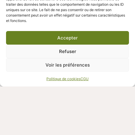
traiter des données telles que le comportement de navigation ou les ID
uniques sur ce site. Le fait de ne pas consentir ou de retirer son
consentement peut avoir un effet négatif sur certaines caractéristiques
et fonctions.
Accepter
Refuser
Association qui parle de la fertilité en Guadeloupe et
Voir les préférences
dans la Caraïbe
Accueil
Andro Caraïbes 2026
L’association
Politique de cookies
CGU
Les particuliers
Les professionels
Les guides pratiques
Bien-être
L’AMP
Articles scientifiques de référence
Protocoles Utiles Et Techniques AMP
Actu
Agenda
Contact
Adhérer à l’asso
CGU